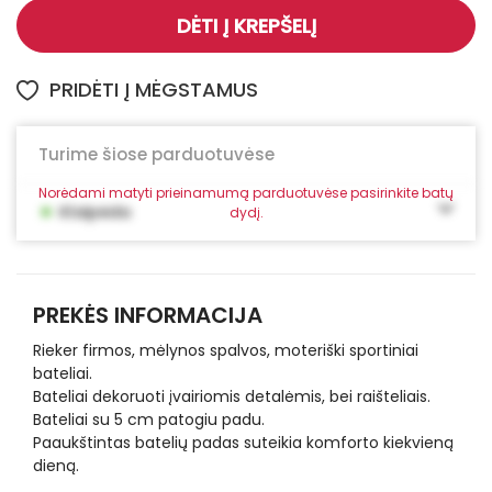
DĖTI Į KREPŠELĮ
PRIDĖTI Į MĖGSTAMUS
Turime šiose parduotuvėse
Norėdami matyti prieinamumą parduotuvėse pasirinkite batų
•
Klaipėda
dydį.
PREKĖS INFORMACIJA
Rieker firmos, mėlynos spalvos, moteriški sportiniai
bateliai.
Bateliai dekoruoti įvairiomis detalėmis, bei raišteliais.
Bateliai su 5 cm patogiu padu.
Paaukštintas batelių padas suteikia komforto kiekvieną
dieną.