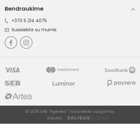
Bendraukime
+370 5 214 4075
Susisiekite su mumis
© 2026 UAB “Ageseta”. Visos teisės saugomos.
Sukurta: