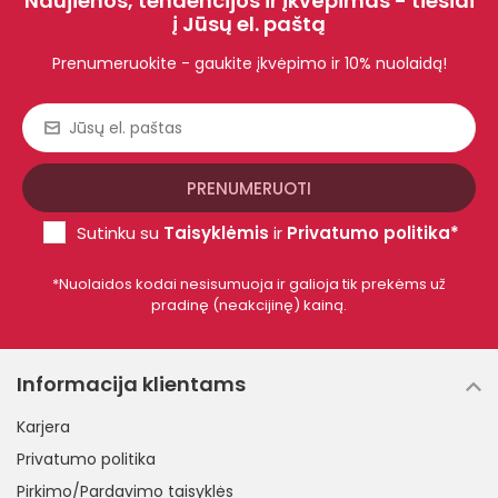
Naujienos, tendencijos ir įkvėpimas - tiesiai
į Jūsų el. paštą
Prenumeruokite - gaukite įkvėpimo ir 10% nuolaidą!
Sutinku su
Taisyklėmis
ir
Privatumo politika*
*Nuolaidos kodai nesisumuoja ir galioja tik prekėms už
pradinę (neakcijinę) kainą.
Informacija klientams
Karjera
Privatumo politika
Pirkimo/Pardavimo taisyklės