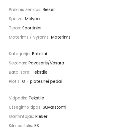
Prekinis ženklas:
Rieker
Spalva:
Mėlyna
Tipas:
Sportiniai
Moterims / Vyrams:
Moterims
Kategorija:
Bateliai
Sezonas:
Pavasaris/Vasara
Bato išorė:
Tekstilė
Plotis:
G - platesnei pėdai
Vidpadis:
Tekstilė
Užsegimo tipas:
Suvarstomi
Gamintojas:
Rieker
Kilmės šalis:
ES