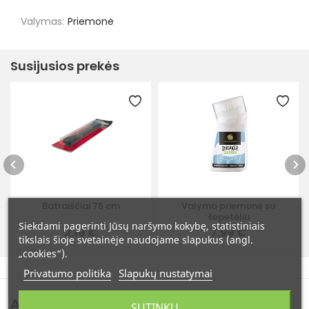
Valymas:
Priemonė
Susijusios prekės
Batraiščiai 75 cm
Valymo priemonė su
šepetėliu
Siekdami pagerinti Jūsų naršymo kokybę, statistiniais
2,19 €
7,99 €
tikslais šioje svetainėje naudojame slapukus (angl.
„cookies“).
Privatumo politika
Slapukų nustatymai
Atsiliepimai
(0)
SUTINKU