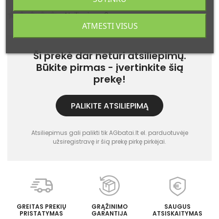
Atsiliepimų: 0
ATMESTI VISUS
Ši prekė dar neturi atsiliepimų.
Būkite pirmas - įvertinkite šią
prekę!
PALIKITE ATSILIEPIMĄ
Atsiliepimus gali palikti tik AGbatai.lt el. parduotuvėje
užsiregistravę ir šią prekę pirkę pirkėjai.
GREITAS PREKIŲ
GRĄŽINIMO
SAUGUS
PRISTATYMAS
GARANTIJA
ATSISKAITYMAS