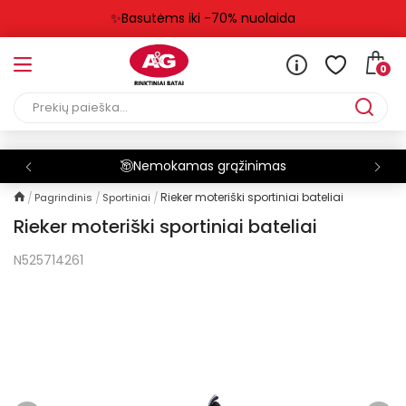
✨Basutėms iki -70% nuolaida
0
Nemokamas grąžinimas
Rieker moteriški sportiniai bateliai
Pagrindinis
Sportiniai
Rieker moteriški sportiniai bateliai
N525714261