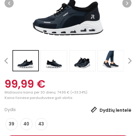
99,99 €
Mažiausia kaina per 30 dienų: 74.99 € (+33.34%)
Kaina fizinėse parduotuvėse gali skirtis
Dydis
Dydžių lentelė
39
40
43